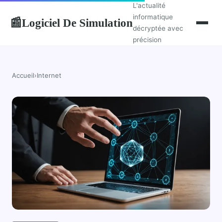
L'actualité
informatique
Logiciel De Simulation
📰
décryptée avec
précision
Accueil
›
Internet