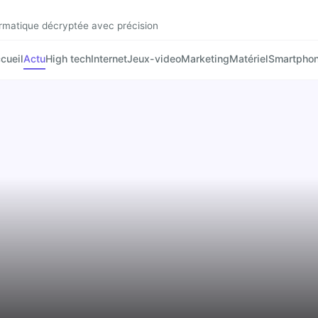
formatique décryptée avec précision
cueil
Actu
High tech
Internet
Jeux-video
Marketing
Matériel
Smartpho