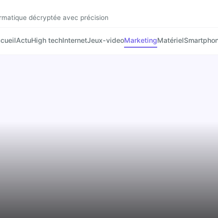
formatique décryptée avec précision
cueil
Actu
High tech
Internet
Jeux-video
Marketing
Matériel
Smartpho